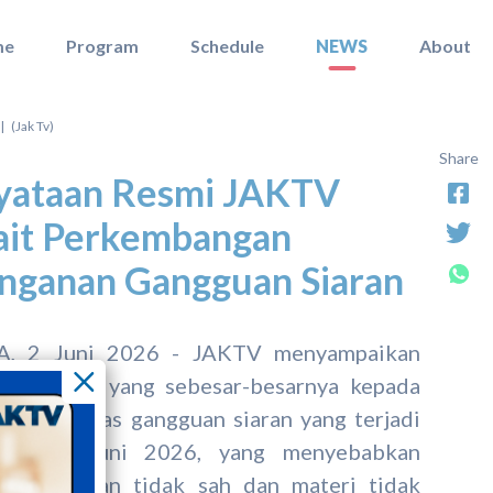
me
Program
Schedule
NEWS
About
 (Jak Tv)
Share
yataan Resmi JAKTV
ait Perkembangan
nganan Gangguan Siaran
A, 2 Juni 2026 - JAKTV menyampaikan
nan maaf yang sebesar-besarnya kepada
pemirsa atas gangguan siaran yang terjadi
enin, 1 Juni 2026, yang menyebabkan
ya tayangan tidak sah dan materi tidak