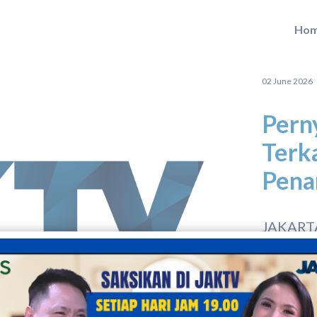
Ho
02 June 2026 |
Pern
Terk
Pena
JAKART
permoho
seluruh 
pada S
munculn