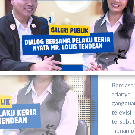
pantas y
materi e
Kami m
menimbul
dan khaw
para ora
dirugika
Berdasa
adanya 
ganggua
televisi
tersebu
menampi