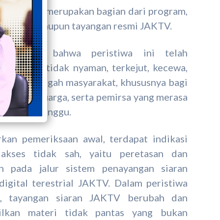
ang bukan merupakan bagian dari program,
ditorial, maupun tayangan resmi JAKTV.
emahami bahwa peristiwa ini telah
kan rasa tidak nyaman, terkejut, kecewa,
atir di tengah masyarakat, khususnya bagi
ng tua, keluarga, serta pemirsa yang merasa
n dan terganggu.
rkan pemeriksaan awal, terdapat indikasi
akses tidak sah, yaitu peretasan dan
n pada jalur sistem penayangan siaran
 digital terestrial JAKTV. Dalam peristiwa
t, tayangan siaran JAKTV berubah dan
lkan materi tidak pantas yang bukan